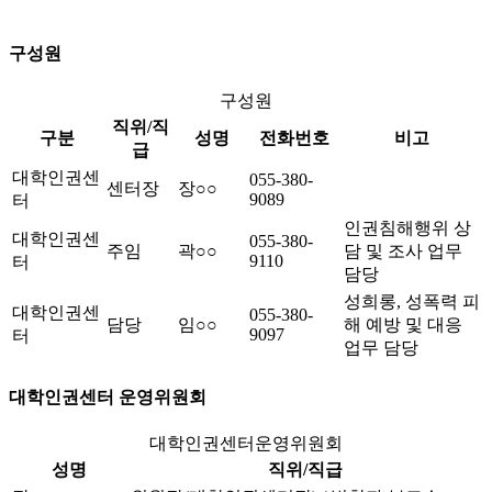
구성원
구성원
직위/직
구분
성명
전화번호
비고
급
대학인권센
055-380-
센터장
장○○
9089
터
인권침해행위 상
대학인권센
055-380-
주임
곽○○
담 및 조사 업무
9110
터
담당
성희롱, 성폭력 피
대학인권센
055-380-
담당
임○○
해 예방 및 대응
9097
터
업무 담당
대학인권센터 운영위원회
대학인권센터운영위원회
성명
직위/직급