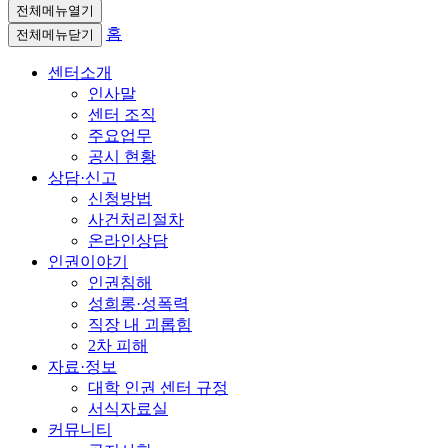
전체메뉴열기
홈
전체메뉴닫기
센터소개
인사말
센터 조직
주요업무
공시 현황
상담·신고
신청방법
사건처리절차
온라인상담
인권이야기
인권침해
성희롱·성폭력
직장 내 괴롭힘
2차 피해
자료·정보
대학 인권 센터 규정
서식자료실
커뮤니티