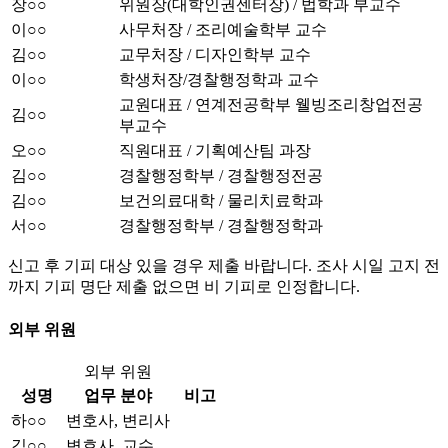
장○○
위원장(대학인권센터장) / 법학과 부교수
이○○
사무처장 / 조리예술학부 교수
김○○
교무처장 / 디자인학부 교수
이○○
학생처장/경찰행정학과 교수
교원대표 / 연계전공학부 웰빙조리창업전공
김○○
부교수
오○○
직원대표 / 기획예산팀 과장
김○○
경찰행정학부 / 경찰행정전공
김○○
보건의료대학 / 물리치료학과
서○○
경찰행정학부 / 경찰행정학과
신고 후 기피 대상 있을 경우 제출 바랍니다. 조사 시일 고지 전
까지 기피 명단 제출 없으면 비 기피로 인정합니다.
외부 위원
외부 위원
성명
업무 분야
비고
하○○
변호사, 변리사
김○○
변호사, 교수